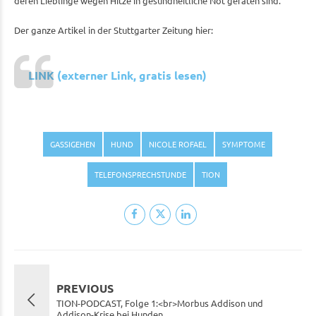
deren Lieblinge wegen Hitze in gesundheitliche Not geraten sind.
Der ganze Artikel in der Stuttgarter Zeitung hier:
LINK (externer Link, gratis lesen)
GASSIGEHEN
HUND
NICOLE ROFAEL
SYMPTOME
TELEFONSPRECHSTUNDE
TION
PREVIOUS
TION-PODCAST, Folge 1:<br>Morbus Addison und
Addison-Krise bei Hunden