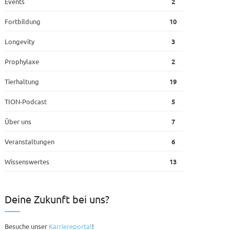
Events
2
Fortbildung
10
Longevity
3
Prophylaxe
2
Tierhaltung
19
TION-Podcast
5
Über uns
7
Veranstaltungen
6
Wissenswertes
13
Deine Zukunft bei uns?
Besuche unser
Karriereportal
!