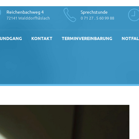
Reichenbachweg 4
Sprechstunde
72141 Walddorfhäslach
0 71 27 . 5 60 99 88
RUNDGANG
KONTAKT
TERMINVEREINBARUNG
NOTFAL